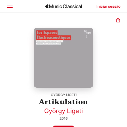
Iniciar sessão
Início
Explorar
Buscar
GYÖRGY LIGETI
Artikulation
György Ligeti
2016