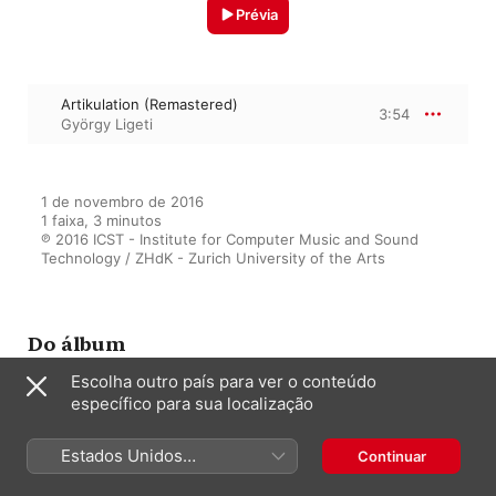
Prévia
Artikulation (Remastered)
3:54
György Ligeti
1 de novembro de 2016

1 faixa, 3 minutos

℗ 2016 ICST - Institute for Computer Music and Sound 
Technology / ZHdK - Zurich University of the Arts
Do álbum
Escolha outro país para ver o conteúdo
específico para sua localização
Les Espaces Électroacoustiques
(Remastered)
Estados Unidos
Continuar
Vários artistas
(Português Brasil)