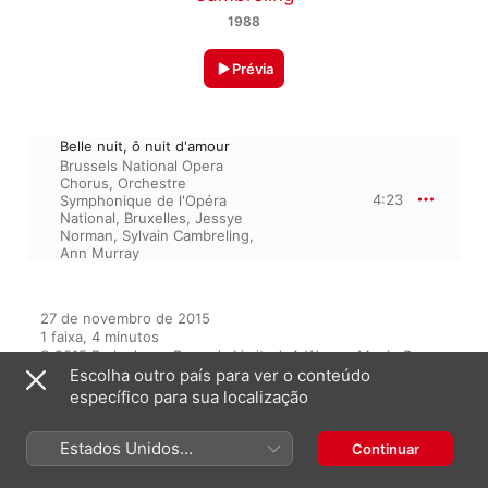
1988
Prévia
Belle nuit, ô nuit d'amour
Brussels National Opera
Chorus
,
Orchestre
4:23
Symphonique de l'Opéra
National, Bruxelles
,
Jessye
Norman
,
Sylvain Cambreling
,
Ann Murray
27 de novembro de 2015

1 faixa, 4 minutos

℗ 2015 Parlophone Records Limited, A Warner Music Group 
Company
Escolha outro país para ver o conteúdo
específico para sua localização
Estados Unidos
Continuar
Do álbum
(Português Brasil)