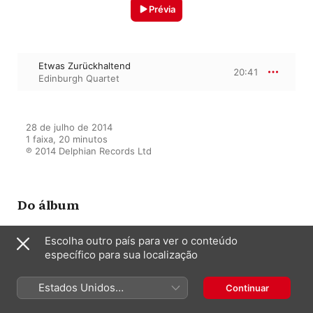
Prévia
Etwas Zurückhaltend
20:41
Edinburgh Quartet
28 de julho de 2014

1 faixa, 20 minutos

℗ 2014 Delphian Records Ltd
Do álbum
Escolha outro país para ver o conteúdo
específico para sua localização
James Macmillan: Visions of a
November Spring
Edinburgh Quartet
Estados Unidos
Continuar
(Português Brasil)