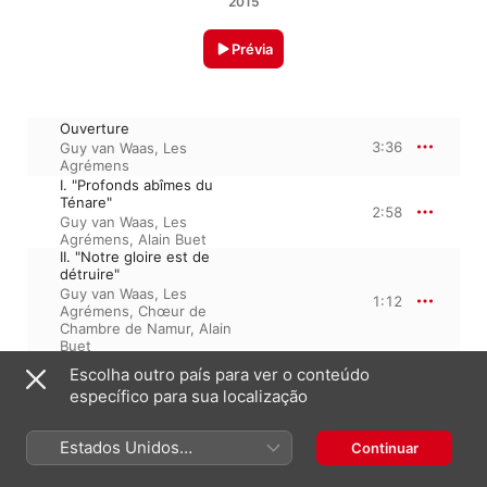
2015
Prévia
Ouverture
3:36
Guy van Waas
,
Les
Agrémens
I. "Profonds abîmes du
Ténare"
2:58
Guy van Waas
,
Les
Agrémens
,
Alain Buet
II. "Notre gloire est de
détruire"
Guy van Waas
,
Les
1:12
Agrémens
,
Chœur de
Chambre de Namur
,
Alain
Buet
III. "Hâtez-vous, vengez mon
Escolha outro país para ver o conteúdo
outrage"
0:40
específico para sua localização
Alain Buet
,
Guy van Waas
,
Les Agrémens
I. Air pour les démons et les
Estados Unidos
Continuar
héros
1:58
(Português Brasil)
Guy van Waas
,
Les