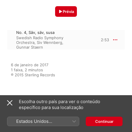
Prévia
No. 4, Säv, säv, susa
Swedish Radio Symphony
2:53
Orchestra
,
Siv Wennberg
,
Gunnar Staern
6 de janeiro de 2017

1 faixa, 2 minutos

℗ 2015 Sterling Records
Do álbum
Escolha outro país para ver o conteúdo
específico para sua localização
Siv Wennberg: A Great
Estados Unidos
Continuar
Primadonna, Vol. 5 - Arias and
(Português Brasil)
Songs with Orchestra