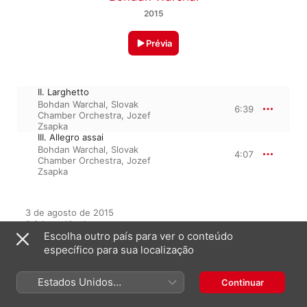
2015
Prévia
II. Larghetto
Bohdan Warchal
,
Slovak
6:39
Chamber Orchestra
,
Jozef
Zsapka
III. Allegro assai
Bohdan Warchal
,
Slovak
4:07
Chamber Orchestra
,
Jozef
Zsapka
3 de agosto de 2015

2 faixas, 10 minutos

Escolha outro país para ver o conteúdo
℗ 2015 Codex
específico para sua localização
Estados Unidos
Continuar
Do álbum
(Português Brasil)