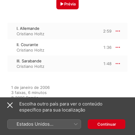
Prévia
I. Allemande
2:59
Cristiano Holtz
II. Courante
1:36
Cristiano Holtz
III. Sarabande
1:48
Cristiano Holtz
1 de janeiro de 2006

3 faixas, 6 minutos

℗ 2006 Ramée
Escolha outro país para ver o conteúdo
específico para sua localização
Do álbum
Estados Unidos
Continuar
(Português Brasil)