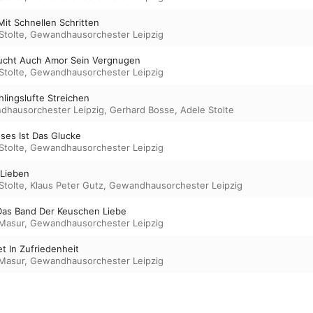
Mit Schnellen Schritten
Stolte
,
Gewandhausorchester Leipzig
Sucht Auch Amor Sein Vergnugen
Stolte
,
Gewandhausorchester Leipzig
hlingslufte Streichen
dhausorchester Leipzig
,
Gerhard Bosse
,
Adele Stolte
eses Ist Das Glucke
Stolte
,
Gewandhausorchester Leipzig
 Lieben
Stolte
,
Klaus Peter Gutz
,
Gewandhausorchester Leipzig
 Das Band Der Keuschen Liebe
 Masur
,
Gewandhausorchester Leipzig
et In Zufriedenheit
 Masur
,
Gewandhausorchester Leipzig