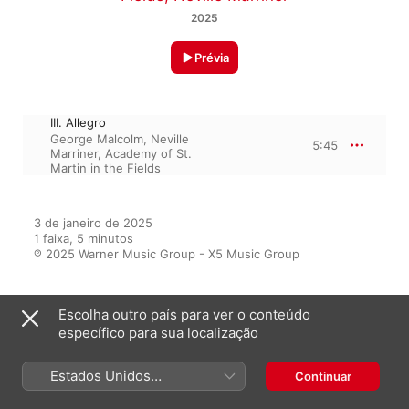
2025
Prévia
III. Allegro
George Malcolm
,
Neville
5:45
Marriner
,
Academy of St.
Martin in the Fields
3 de janeiro de 2025

1 faixa, 5 minutos

℗ 2025 Warner Music Group - X5 Music Group
Escolha outro país para ver o conteúdo
Do álbum
específico para sua localização
Estados Unidos
Continuar
(Português Brasil)
Feel Good Classical Music