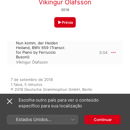
Víkingur Ólafsson
2018
Prévia
Nun komm, der Heiden
Heiland, BWV 659 (Transcr.
for Piano by Ferruccio
5:04
Busoni)
Víkingur Ólafsson
7 de setembro de 2018

1 faixa, 5 minutos

℗ 2018 Deutsche Grammophon GmbH, Berlin
Escolha outro país para ver o conteúdo
específico para sua localização
Do álbum
Estados Unidos
Continuar
(Português Brasil)