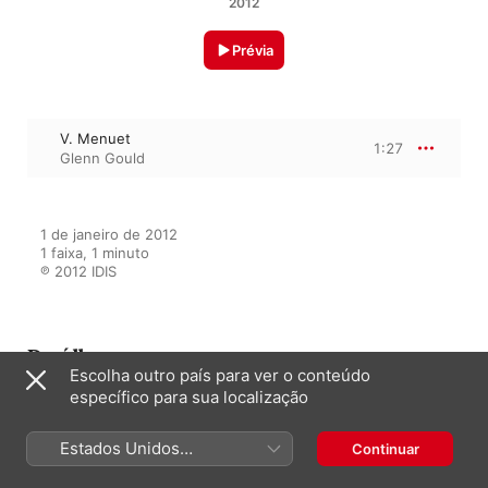
2012
Prévia
V. Menuet
1:27
Glenn Gould
1 de janeiro de 2012

1 faixa, 1 minuto

℗ 2012 IDIS
Do álbum
Escolha outro país para ver o conteúdo
específico para sua localização
Glenn Gould Plays Bach (1952-
1955)
Estados Unidos
Continuar
Glenn Gould
,
Ernest MacMillan
,
(Português Brasil)
Toronto Symphony Orchestra