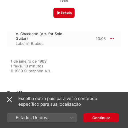
1989
Prévia
V. Chaconne (Arr. for Solo
Guitar)
13:08
Lubomír Brabec
1 de janeiro de 1989

1 faixa, 13 minutos

℗ 1989 Supraphon A.s.
Do álbum
Escolha outro país para ver o conteúdo
específico para sua localização
Guitar Solo Collection
Estados Unidos
Continuar
Lubomír Brabec
(Português Brasil)