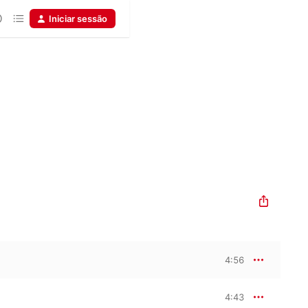
Iniciar sessão
4:56
4:43