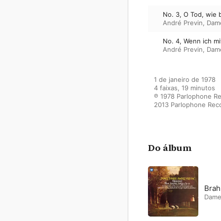
No. 3, O Tod, wie b
André Previn
,
Dame
No. 4, Wenn ich m
André Previn
,
Dame
1 de janeiro de 1978

4 faixas, 19 minutos

℗ 1978 Parlophone Re
2013 Parlophone Rec
Do álbum
Brah
Dame