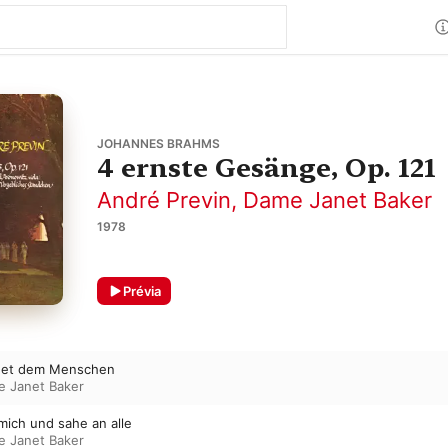
JOHANNES BRAHMS
4 ernste Gesänge, Op. 121
André Previn
,
Dame Janet Baker
1978
Prévia
ehet dem Menschen
 Janet Baker
mich und sahe an alle
 Janet Baker