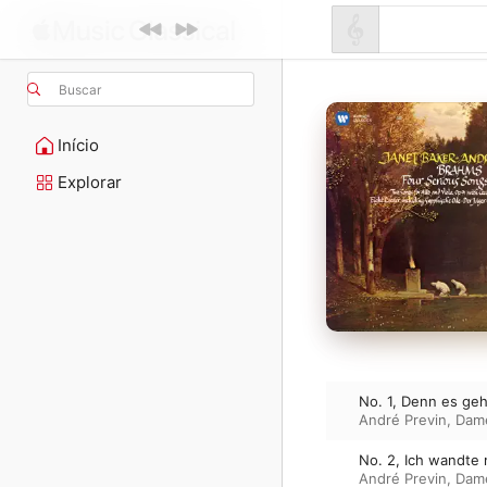
Buscar
Início
Explorar
No. 1, Denn es g
André Previn
,
Dame
No. 2, Ich wandte 
André Previn
,
Dame