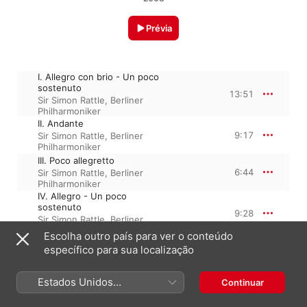
Prévia
I. Allegro con brio - Un poco
sostenuto
13:51
Sir Simon Rattle
,
Berliner
Philharmoniker
II. Andante
9:17
Sir Simon Rattle
,
Berliner
Philharmoniker
III. Poco allegretto
6:44
Sir Simon Rattle
,
Berliner
Philharmoniker
IV. Allegro - Un poco
sostenuto
9:28
Sir Simon Rattle
,
Berliner
Philharmoniker
Escolha outro país para ver o conteúdo
específico para sua localização
12 de agosto de 2009

Estados Unidos
Continuar
4 faixas, 39 minutos

℗ 2009 Warner Classics, Warner Music UK Ltd. A Warner 
(Português Brasil)
Music Group Company