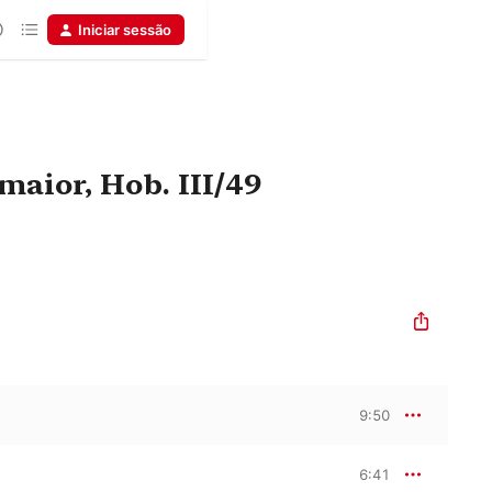
Iniciar sessão
maior, Hob. III/49
9:50
6:41