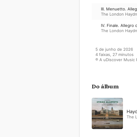
III. Menuetto. Alle
The London Haydn
IV. Finale. Allegro 
The London Haydn
5 de junho de 2026

4 faixas, 27 minutos

℗ A uDiscover Music 
Do álbum
Hayd
The 