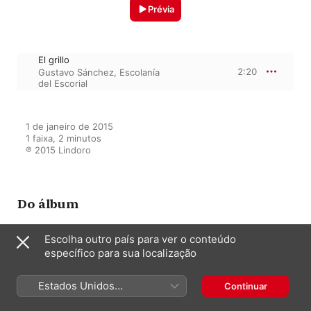
Prévia
El grillo
2:20
Gustavo Sánchez
,
Escolanía
del Escorial
1 de janeiro de 2015

1 faixa, 2 minutos

℗ 2015 Lindoro
Do álbum
Escolha outro país para ver o conteúdo
específico para sua localização
Cantares
Escolanía del Escorial
,
Gustavo
Sánchez
Estados Unidos
Continuar
(Português Brasil)