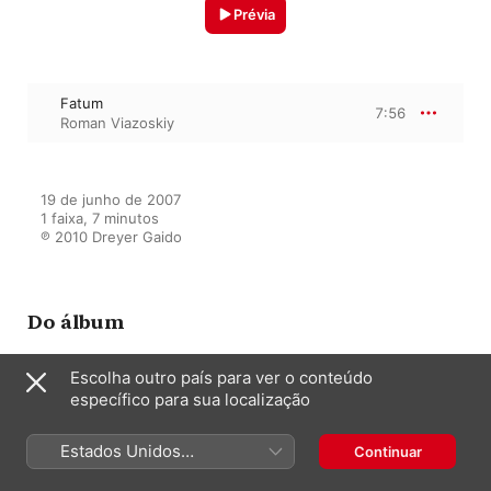
Prévia
Fatum
7:56
Roman Viazoskiy
19 de junho de 2007

1 faixa, 7 minutos

℗ 2010 Dreyer Gaido
Do álbum
Escolha outro país para ver o conteúdo
específico para sua localização
Fatum
Roman Viazoskiy
Estados Unidos
Continuar
(Português Brasil)