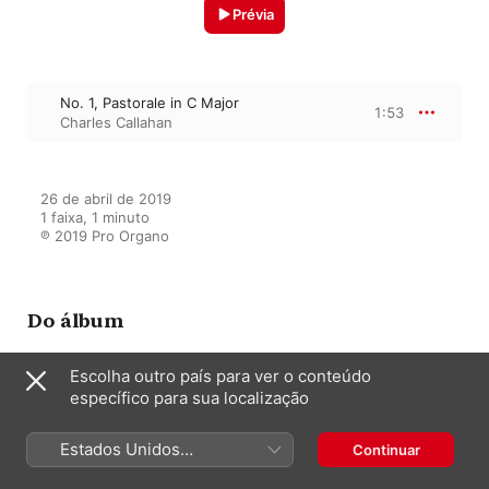
Prévia
No. 1, Pastorale in C Major
1:53
Charles Callahan
26 de abril de 2019

1 faixa, 1 minuto

℗ 2019 Pro Organo
Do álbum
Escolha outro país para ver o conteúdo
específico para sua localização
Reverie
Charles Callahan
Estados Unidos
Continuar
(Português Brasil)