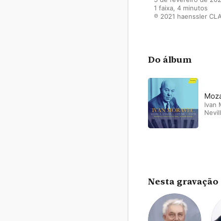
1 faixa, 4 minutos

℗ 2021 haenssler CL
Do álbum
Moza
Ivan
Nevil
Nesta gravação