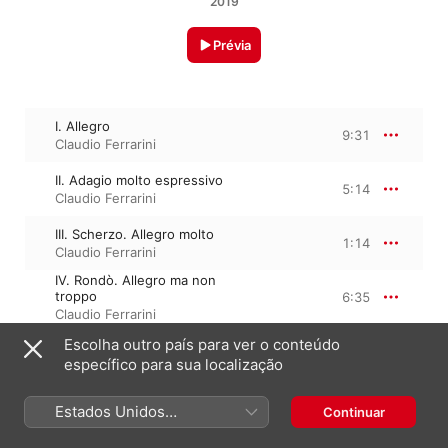
2019
Prévia
I. Allegro
9:31
Claudio Ferrarini
II. Adagio molto espressivo
5:14
Claudio Ferrarini
III. Scherzo. Allegro molto
1:14
Claudio Ferrarini
IV. Rondò. Allegro ma non
troppo
6:35
Claudio Ferrarini
Escolha outro país para ver o conteúdo
específico para sua localização
22 de dezembro de 2019

4 faixas, 22 minutos

℗ 2020 Arte Sonora
Estados Unidos
Continuar
(Português Brasil)