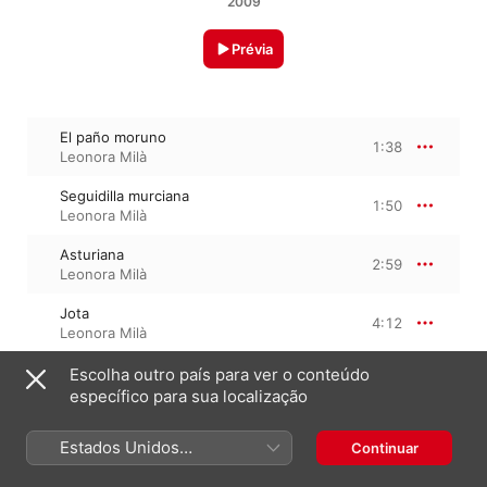
2009
Prévia
El paño moruno
1:38
Leonora Milà
Seguidilla murciana
1:50
Leonora Milà
Asturiana
2:59
Leonora Milà
Jota
4:12
Leonora Milà
Nana
Escolha outro país para ver o conteúdo
1:48
Leonora Milà
específico para sua localização
Canción
1:20
Estados Unidos
Continuar
Leonora Milà
(Português Brasil)