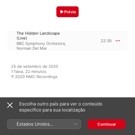
Prévia
The Hidden Landscape
(Live)
22:39
BBC Symphony Orchestra
,
Norman Del Mar
25 de setembro de 2020

1 faixa, 22 minutos

℗ 2020 NMC Recordings
Do álbum
Escolha outro país para ver o conteúdo
específico para sua localização
Nicola Lefanu: The Crimson Bird
Estados Unidos
Continuar
& Other Orchestral Works (Live)
(Português Brasil)
Vários intérpretes