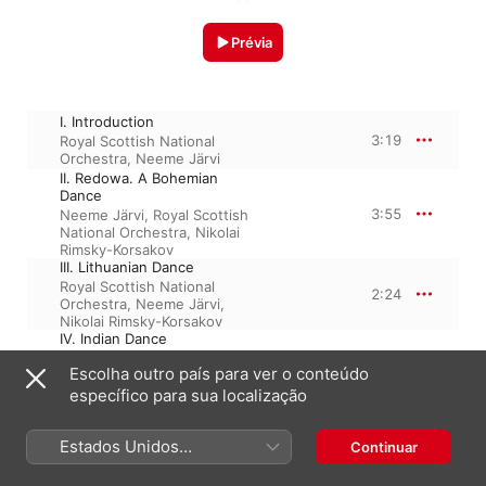
Prévia
I. Introduction
3:19
Royal Scottish National
Orchestra
,
Neeme Järvi
II. Redowa. A Bohemian
Dance
3:55
Neeme Järvi
,
Royal Scottish
National Orchestra
,
Nikolai
Rimsky-Korsakov
III. Lithuanian Dance
Royal Scottish National
2:24
Orchestra
,
Neeme Järvi
,
Nikolai Rimsky-Korsakov
IV. Indian Dance
Neeme Järvi
,
Royal Scottish
4:21
Escolha outro país para ver o conteúdo
National Orchestra
,
Nikolai
Rimsky-Korsakov
específico para sua localização
Estados Unidos
Continuar
1 de outubro de 1984

(Português Brasil)
4 faixas, 14 minutos
