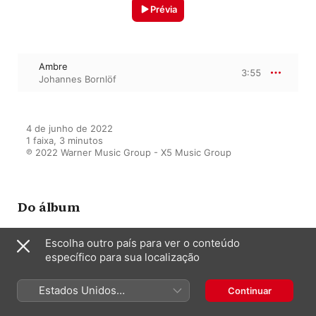
Prévia
Ambre
3:55
Johannes Bornlöf
4 de junho de 2022

1 faixa, 3 minutos

℗ 2022 Warner Music Group - X5 Music Group
Do álbum
Escolha outro país para ver o conteúdo
específico para sua localização
Neoclassical Piano
Vários artistas
Estados Unidos
Continuar
(Português Brasil)