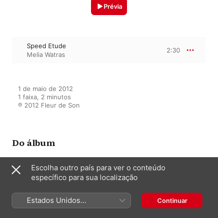
Prévia
Speed Etude
2:30
Melia Watras
1 de maio de 2012

1 faixa, 2 minutos

℗ 2012 Fleur de Son
Do álbum
Escolha outro país para ver o conteúdo
específico para sua localização
Short Stories
Melia Watras
,
Kimberly Russ
Estados Unidos
Continuar
(Português Brasil)