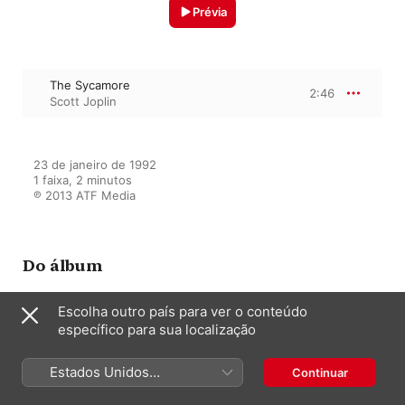
Prévia
The Sycamore
2:46
Scott Joplin
23 de janeiro de 1992

1 faixa, 2 minutos

℗ 2013 ATF Media
Do álbum
Escolha outro país para ver o conteúdo
específico para sua localização
The Entertainer
Scott Joplin
Estados Unidos
Continuar
(Português Brasil)