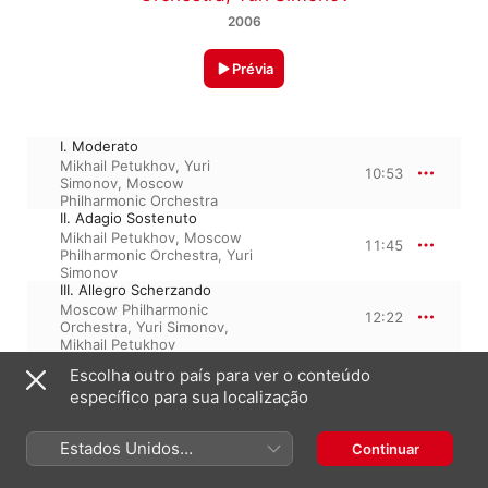
2006
Prévia
I. Moderato
Mikhail Petukhov
,
Yuri
10:53
Simonov
,
Moscow
Philharmonic Orchestra
II. Adagio Sostenuto
Mikhail Petukhov
,
Moscow
11:45
Philharmonic Orchestra
,
Yuri
Simonov
III. Allegro Scherzando
Moscow Philharmonic
12:22
Orchestra
,
Yuri Simonov
,
Mikhail Petukhov
Escolha outro país para ver o conteúdo
específico para sua localização
29 de maio de 2007

3 faixas, 35 minutos

℗ 2006 Russian Music Society
Estados Unidos
Continuar
(Português Brasil)