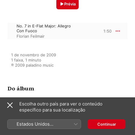
Prévia
No. 7 in E-Flat Major: Allegro
Con Fuoco
1:50
Florian Feilmair
1 de novembro de 2009

1 faixa, 1 minuto

℗ 2009 paladino music
Do álbum
Escolha outro país para ver o conteúdo
específico para sua localização
Florian Feilmair: The Debut
Recording
Florian Feilmair
Estados Unidos
Continuar
(Português Brasil)