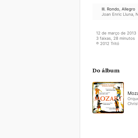
III. Rondo, Allegro
Joan Enric Lluna
,
N
12 de março de 2013

3 faixas, 28 minutos

℗ 2012 Tritó
Do álbum
Moza
Orqu
Chri