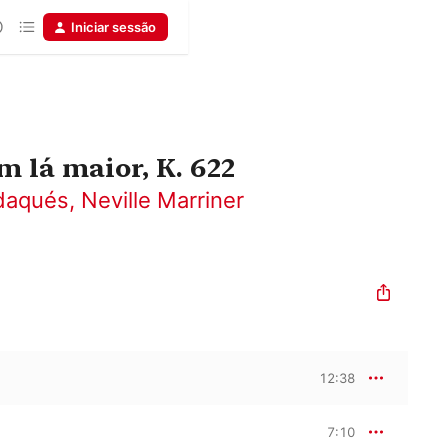
Iniciar sessão
m lá maior, K. 622
daqués
,
Neville Marriner
12:38
7:10