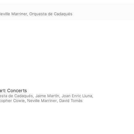
eville Marriner
,
Orquesta de Cadaqués
rt: Concerts
esta de Cadaqués
,
Jaime Martín
,
Joan Enric Lluna
,
stopher Cowie
,
Neville Marriner
,
David Tomàs