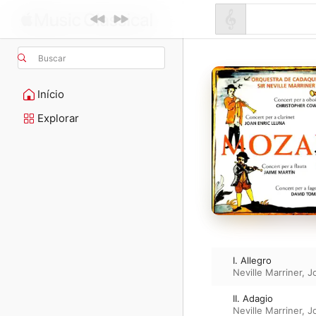
Buscar
Início
Explorar
I. Allegro
Neville Marriner
,
J
II. Adagio
Neville Marriner
,
J