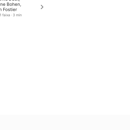
yne Bohen,
 Fostier
1 faixa · 3 min