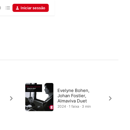
Iniciar sessão
Evelyne Bohen,
Johan Fostier,
Almaviva Duet
2024 · 1 faixa · 3 min