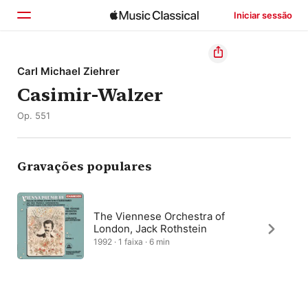
Iniciar sessão
Início
Carl Michael Ziehrer
Casimir-Walzer
Explorar
Op. 551
Buscar
Gravações populares
The Viennese Orchestra of
London, Jack Rothstein
1992 · 1 faixa · 6 min