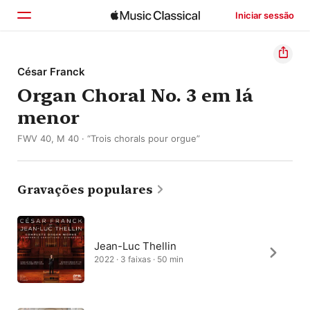
Iniciar sessão
Início
César Franck
Organ Choral No. 3 em lá
Explorar
menor
Buscar
FWV 40, M 40 · “Trois chorals pour orgue”
Gravações populares
Jean-Luc Thellin
2022 · 3 faixas · 50 min