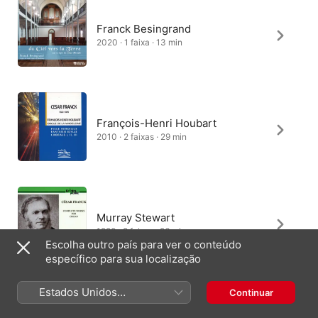
Franck Besingrand
2020 · 1 faixa · 13 min
François-Henri Houbart
2010 · 2 faixas · 29 min
Murray Stewart
1990 · 2 faixas · 26 min
Escolha outro país para ver o conteúdo
específico para sua localização
Estados Unidos
Continuar
(Português Brasil)
余曉怡