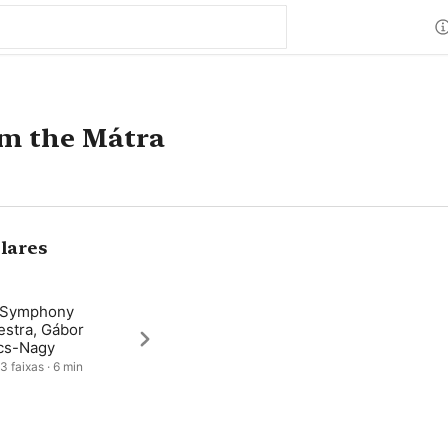
om the Mátra
lares
Symphony
estra, Gábor
cs-Nagy
3 faixas · 6 min