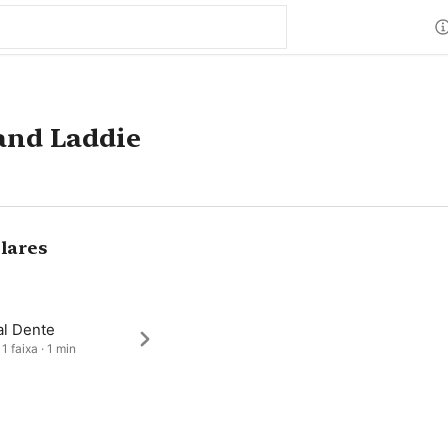
and Laddie
lares
al Dente
1 faixa · 1 min