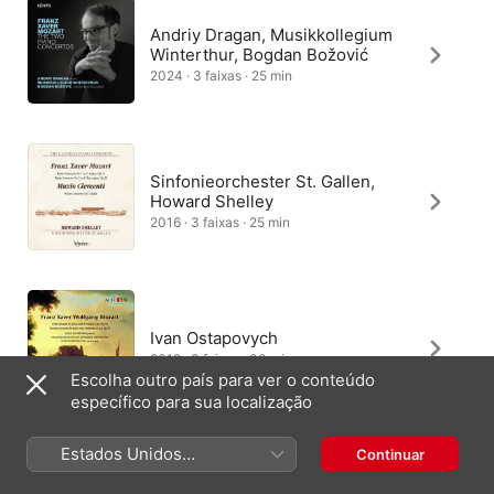
Andriy Dragan, Musikkollegium
Winterthur, Bogdan Božović
2024 · 3 faixas · 25 min
Sinfonieorchester St. Gallen,
Howard Shelley
2016 · 3 faixas · 25 min
Ivan Ostapovych
2019 · 3 faixas · 30 min
Escolha outro país para ver o conteúdo
específico para sua localização
Estados Unidos
Continuar
Andriy Dragan, Musikkollegium
(Português Brasil)