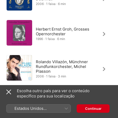
2006 · 1 faixa · 6 min
Herbert Ernst Groh, Grosses
Opernorchester
1996 · 1 faixa · 6 min
Rolando Villazón, Münchner
Rundfunkorchester, Michel
Plasson
2006 · 1 faixa · 3 min
Escolha outro país para ver o conteúdo
específico para sua localização
Chor der Staatsoper Berlin,
Staatskapelle Berlin, Johannes
Schüler
Estados Unidos
Continuar
2013 · 1 faixa · 5 min
(Português Brasil)