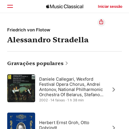
Iniciar sessão
Início
Friedrich von Flotow
Alessandro Stradella
Explorar
Buscar
Gravações populares
Daniele Callegari, Wexford
Festival Opera Chorus, Andrei
Antonov, National Philharmonic
Orchestra Of Belarus, Stefano
Costa
2002 · 14 faixas · 1 h 38 min
Herbert Ernst Groh, Otto
Dobrindt