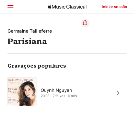
Iniciar sessão
Início
Germaine Tailleferre
Parisiana
Explorar
Buscar
Gravações populares
Quynh Nguyen
2023 · 2 faixas · 6 min