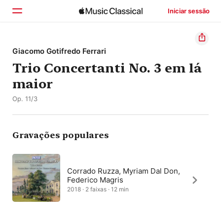
Iniciar sessão
Início
Giacomo Gotifredo Ferrari
Trio Concertanti No. 3 em lá
Explorar
maior
Buscar
Op. 11/3
Gravações populares
Corrado Ruzza, Myriam Dal Don,
Federico Magris
2018 · 2 faixas · 12 min