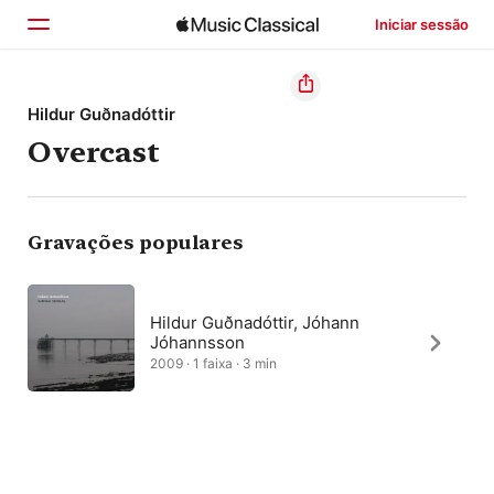
Iniciar sessão
Início
Hildur Guðnadóttir
Overcast
Explorar
Buscar
Gravações populares
Hildur Guðnadóttir, Jóhann
Jóhannsson
2009 · 1 faixa · 3 min