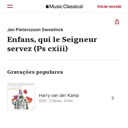
Iniciar sessão
Início
Jan Pieterszoon Sweelinck
Enfans, qui le Seigneur
Explorar
servez (Ps cxiii)
Buscar
Gravações populares
Harry van der Kamp
2021 · 2 faixas · 6 min