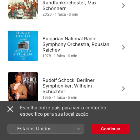
Rundfunkorchester, Max
Schönherr
2020 · 1 faixa · 6 min
Bulgarian National Radio
Symphony Orchestra, Rouslan
Raichev
1978 · 1 faixa · 6 min
Rudolf Schock, Berliner
Symphoniker, Wilhelm
Schüchter
1955 · 1 faixa · 5 min
Escolha outro país para ver o conteúdo
específico para sua localização
Lotte Schöne, Ernst Marischka,
Mitglieder des Orchesters der
Estados Unidos
Continuar
Staatsoper, Berlin
(Português Brasil)
1996 · 1 faixa · 3 min