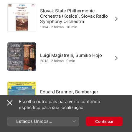
Slovak State Philharmonic
Orchestra (Kosice), Slovak Radio
Symphony Orchestra
1994 · 2 faixas · 10 min
Luigi Magistrelli, Sumiko Hojo
2018 · 2 faixas · 9 min
Eduard Brunner, Bamberger
Symphoniker, Hans Stadlmair
Escolha outro país para ver o conteúdo
2017 · 3 faixas · 10 min
específico para sua localização
Estados Unidos
Continuar
(Português Brasil)