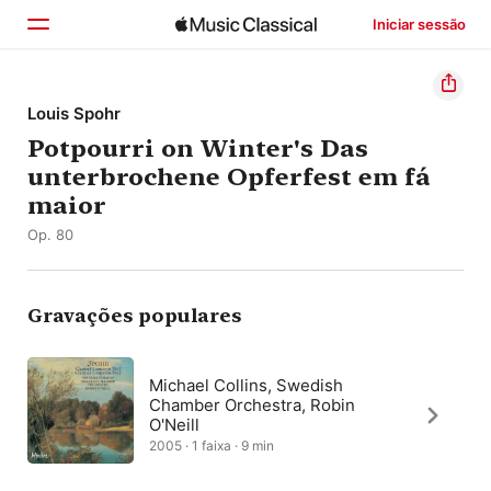
Iniciar sessão
Início
Louis Spohr
Potpourri on Winter's Das
Explorar
unterbrochene Opferfest em fá
Buscar
maior
Op. 80
Gravações populares
Michael Collins, Swedish
Chamber Orchestra, Robin
O'Neill
2005 · 1 faixa · 9 min