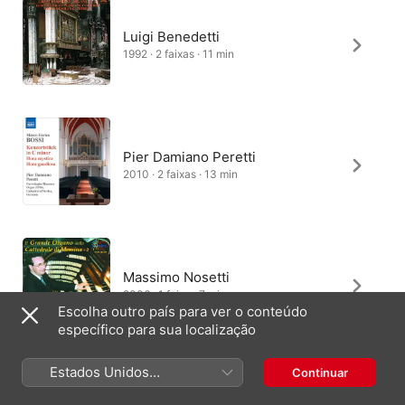
Luigi Benedetti
1992 · 2 faixas · 11 min
Pier Damiano Peretti
2010 · 2 faixas · 13 min
Massimo Nosetti
2006 · 1 faixa · 7 min
Escolha outro país para ver o conteúdo
específico para sua localização
Estados Unidos
Continuar
Andrea Macinanti, Coro Euridice
(Português Brasil)