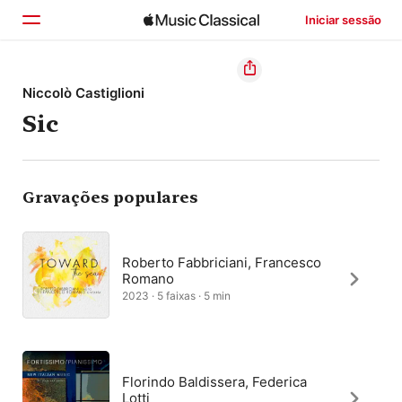
Iniciar sessão
Início
Niccolò Castiglioni
Sic
Explorar
Buscar
Gravações populares
Roberto Fabbriciani, Francesco
Romano
2023 · 5 faixas · 5 min
Florindo Baldissera, Federica
Lotti