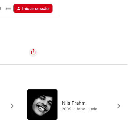
Iniciar sessão
Nils Frahm
2009 · 1 faixa · 1 min