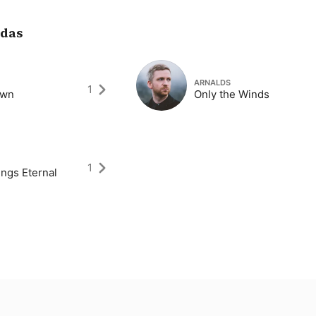
adas
ARNALDS
1
own
Only the Winds
1
ings Eternal