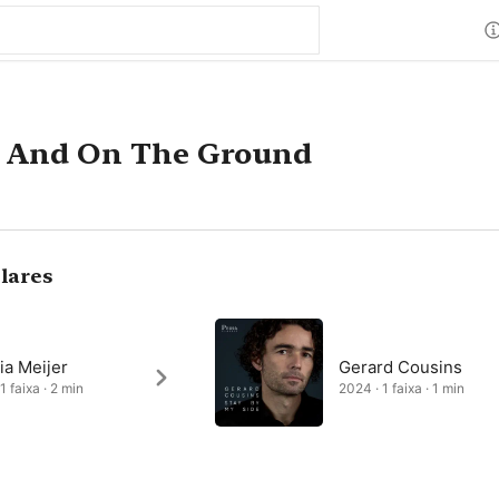
y And On The Ground
lares
ia Meijer
Gerard Cousins
1 faixa · 2 min
2024 · 1 faixa · 1 min