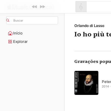
Buscar
Orlando di Lasso
Io ho più 
Início
Explorar
Gravações popu
Pete
2014 · 