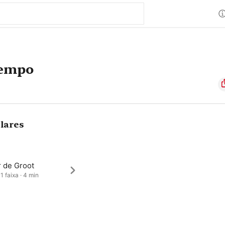
tempo
lares
r de Groot
1 faixa · 4 min