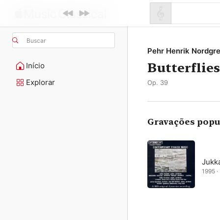
Buscar
Pehr Henrik Nordgr
Butterflies
Início
Explorar
Op. 39
Gravações popu
Jukka
1995 · 