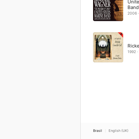
Unit
Band
2006 · 
Rick
1992 · 
Brasil
English (UK)