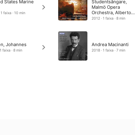
ed States Marine
Studentsångare,
Malmö Opera
Orchestra, Alberto
1 faixa · 10 min
Hold-Garrido
2012 · 1 faixa · 8 min
en, Johannes
Andrea Macinanti
1 faixa · 8 min
2018 · 1 faixa · 7 min