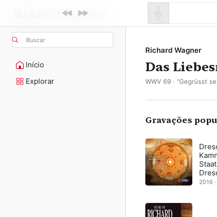
Buscar
Richard Wagner
Das Liebes
Início
Explorar
WWV 69 · “Gegrüsst se
Gravações popu
Dres
Kamm
Staat
Dresd
Thie
2016 · 