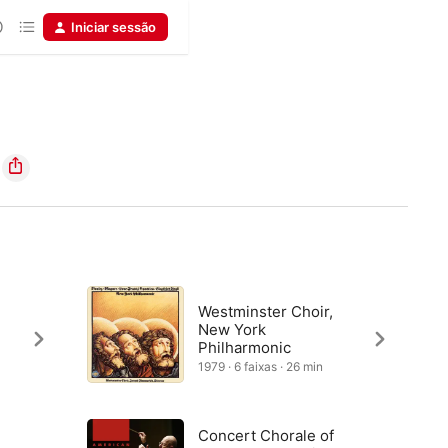
Iniciar sessão
Westminster Choir,
New York
Philharmonic
1979 · 6 faixas · 26 min
Concert Chorale of