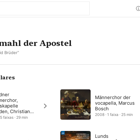
mahl der Apostel
id Brüder”
lares
dner
Männerchor der
erchor,
vocapella, Marcus
skapelle
Bosch
en, Christian
2008 · 1 faixa · 25 min
lemann
5 faixas · 29 min
Lunds