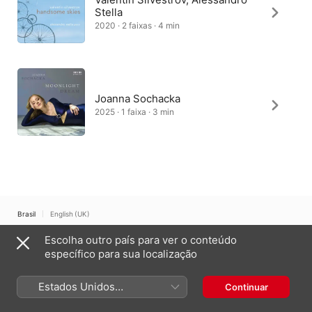
Stella
2020 · 2 faixas · 4 min
Joanna Sochacka
2025 · 1 faixa · 3 min
Brasil
English (UK)
Escolha outro país para ver o conteúdo
Copyright © 2026
Apple Inc.
Todos os direitos reservados.
específico para sua localização
Termos dos serviços de internet
Apple Music e Privacidade
Aviso de utilização de cookies
Suporte
Comentários
Estados Unidos
Continuar
(Português Brasil)