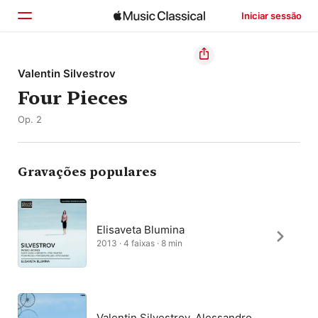
Iniciar sessão
Início
Valentin Silvestrov
Four Pieces
Explorar
Op. 2
Buscar
Gravações populares
Elisaveta Blumina
2013 · 4 faixas · 8 min
Valentin Silvestrov, Alessandro