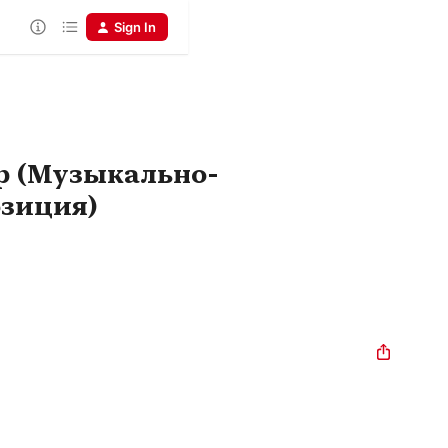
Sign In
р (Музыкально-
зиция)